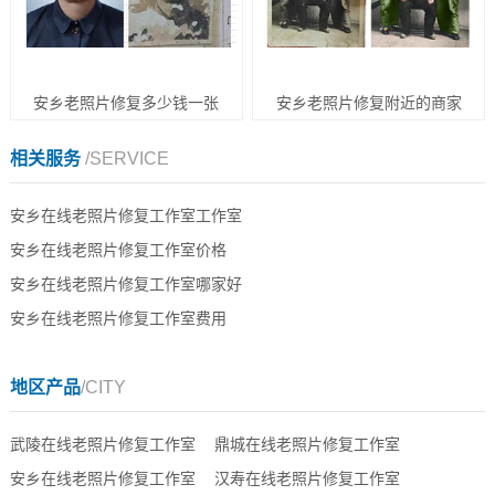
安乡老照片修复多少钱一张
安乡老照片修复附近的商家
相关服务
/SERVICE
安乡在线老照片修复工作室工作室
安乡在线老照片修复工作室价格
安乡在线老照片修复工作室哪家好
安乡在线老照片修复工作室费用
地区产品
/CITY
武陵在线老照片修复工作室
鼎城在线老照片修复工作室
安乡在线老照片修复工作室
汉寿在线老照片修复工作室