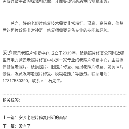
需要具备丰富的经验和技能，才能够提供高质量的修复服务。
总之，好的老照片修复技术需要非常精细、逼真、高保真，修复
后的照片效果非常神奇，修复师需要具备专业的技能和经验。
安乡
蒙景老照片修复中心,成立于2019年，破损照片修复公司附近哪
里有地方蒙景老照片修复中心是一家专业的老照片修复中心，主要提
供修复老照片、破损照片、旧照片修复、破损老照片修复、发黄照片
修复、发黄发霉老照片修复、模糊老照片等服务。联系电话：
17317550390，联系人：石先生。
相关标签：
上一篇：
安乡老照片修复附近的商家
下一篇：没有了