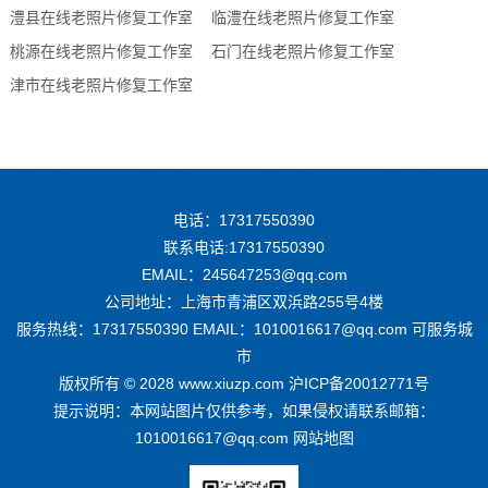
澧县在线老照片修复工作室
临澧在线老照片修复工作室
桃源在线老照片修复工作室
石门在线老照片修复工作室
津市在线老照片修复工作室
电话：17317550390
联系电话:17317550390
EMAIL：245647253@qq.com
公司地址：上海市青浦区双浜路255号4楼
服务热线：17317550390 EMAIL：1010016617@qq.com
可服务城
市
版权所有 © 2028 www.xiuzp.com
沪ICP备20012771号
提示说明：本网站图片仅供参考，如果侵权请联系邮箱：
1010016617@qq.com
网站地图